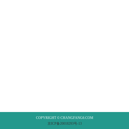
COPYRIGHT © CHANGFANG6.COM
京ICP备20018293号-13