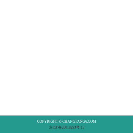
COPYRIGHT © CHANGFANG6.COM
京ICP备20018293号-13